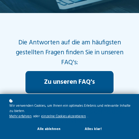
Die Antworten auf die am häufigsten
gestellten Fragen finden Sie in unseren
FAQ's:
Zu unseren FAQ's
Sollten Sie dort keine passende Antwort
Wir verwenden Cookies, um Ihnen ein optimales Erlebnis und relevante Inhalte
finden, kontaktieren Sie uns gerne über
zu bieten.
Mehr erfahren
oder
einzelne Cookies akzeptieren
.
unser Kontaktformular.
Alle ablehnen
Alles klar!